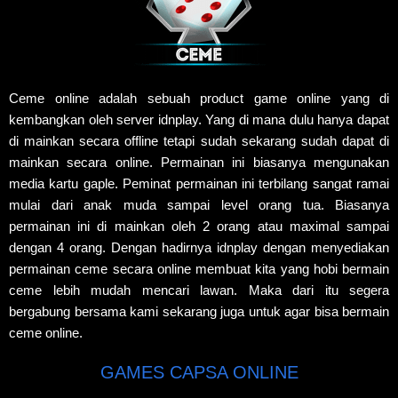
Ceme online adalah sebuah product game online yang di
kembangkan oleh server idnplay. Yang di mana dulu hanya dapat
di mainkan secara offline tetapi sudah sekarang sudah dapat di
mainkan secara online. Permainan ini biasanya mengunakan
media kartu gaple. Peminat permainan ini terbilang sangat ramai
mulai dari anak muda sampai level orang tua. Biasanya
permainan ini di mainkan oleh 2 orang atau maximal sampai
dengan 4 orang. Dengan hadirnya idnplay dengan menyediakan
permainan ceme secara online membuat kita yang hobi bermain
ceme lebih mudah mencari lawan. Maka dari itu segera
bergabung bersama kami sekarang juga untuk agar bisa bermain
ceme online.
GAMES CAPSA ONLINE