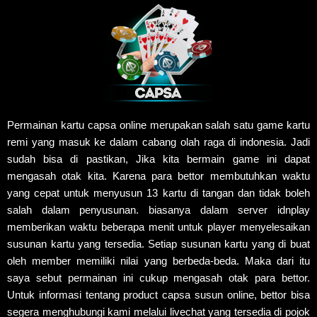
Permainan kartu capsa online merupakan salah satu game kartu
remi yang masuk ke dalam cabang olah raga di indonesia. Jadi
sudah bisa di pastikan, Jika kita bermain game ini dapat
mengasah otak kita. Karena para bettor membutuhkan waktu
yang cepat untuk menyusun 13 kartu di tangan dan tidak boleh
salah dalam penyusunan. biasanya dalam server idnplay
memberikan waktu beberapa menit untuk player menyelesaikan
susunan kartu yang tersedia. Setiap susunan kartu yang di buat
oleh member memiliki nilai yang berbeda-beda. Maka dari itu
saya sebut permainan ini cukup mengasah otak para bettor.
Untuk informasi tentang product capsa susun online, bettor bisa
segera menghubungi kami melalui livechat yang tersedia di pojok