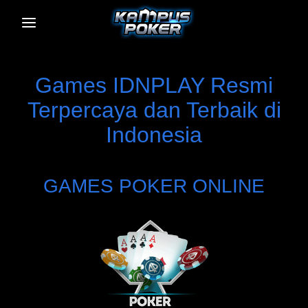
Games IDNPLAY Resmi
Terpercaya dan Terbaik di
Indonesia
GAMES POKER ONLINE