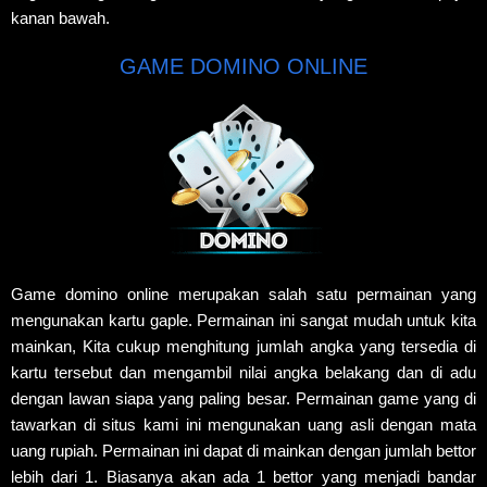
kanan bawah.
GAME DOMINO ONLINE
Game domino online merupakan salah satu permainan yang
mengunakan kartu gaple. Permainan ini sangat mudah untuk kita
mainkan, Kita cukup menghitung jumlah angka yang tersedia di
kartu tersebut dan mengambil nilai angka belakang dan di adu
dengan lawan siapa yang paling besar. Permainan game yang di
tawarkan di situs kami ini mengunakan uang asli dengan mata
uang rupiah. Permainan ini dapat di mainkan dengan jumlah bettor
lebih dari 1. Biasanya akan ada 1 bettor yang menjadi bandar