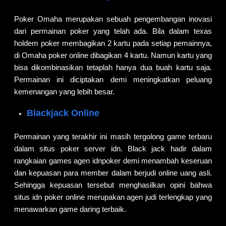
Poker Omaha merupakan sebuah pengembangan inovasi
dari permainan poker yang telah ada. Bila dalam texas
holdem poker membagikan 2 kartu pada setiap pemainnya,
di Omaha poker online dibagikan 4 kartu. Namun kartu yang
bisa dikombinasikan tetaplah hanya dua buah kartu saja.
Permainan ini diciptakan demi meningkatkan peluang
kemenangan yang lebih besar.
Blackjack Online
Permainan yang terakhir ini masih tergolong game terbaru
dalam situs poker server idn. Black jack hadir dalam
rangkaian games agen idnpoker demi menambah keseruan
dan kepuasan para member dalam berjudi online uang asli.
Sehingga kepuasan tersebut menghasilkan opini bahwa
situs idn poker online merupakan agen judi terlengkap yang
menawarkan game daring terbaik.