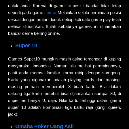
untuk anda. Karena di game ini posisi bandar tidak tetap
seperti pada game
ceme
. Melainkan selalu berpindah posisi
sesuai dengan urutan duduk setiap kali satu game play telah
selesai dimainkan. Itulah sebabnya games ini dinamakan
bandar ceme keliling online.
Super 10
Games Super10 mungkin masih asing terdengar di kuping
masyarakat Indonesia. Namun bila melihat permainannya,
pasti anda merasa familiar karna mirip dengan samgong.
Kartu yang digunakan adalah playing cards dan masing-
masing pemain memperoleh 3 buah kartu. Bila dalam
sakong tiga kartu tersebut bisa dijumlahkan sampai 30, di
super ten hanya 10 saja. Nilai kartu tertinggi dalam game
super 10 adalah kombinasi tiga kartu raja (king, queen,
jack).
Omaha Poker Uang Asli