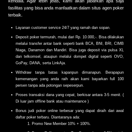
kendala. Agar lebih jelas, kami akan jabarkan apa saja
fasilitas yang bisa anda manfaatkan dalam situs agen poker
terbaik.
Layanan customer service 24/7 yang ramah dan sopan.
Deposit poker termurah, mulai dari Rp. 10.000,-. Bisa dilakukan
melalui transfer antar bank seperti bank BCA, BNI, BRI, CIMB
Niaga, Danamon dan Mandiri. Bisa juga deposit via pulsa XL
dan telkomsel, ataupun melalui dompet digital seperti OVO,
GoPay, DANA, serta LinkAja.
Withdraw tanpa batas kapanpun dimanapun. Berapapun
kemenangan yang anda raih akan kami bayarkan full 100
persen tanpa ada potongan sepeserpun.
Proses transaksi dana yang cepat, berkisar antara 3-5 menit. (
Di luar jam offline bank atau maintenance )
Bonus judi poker online terbesar yang dapat diraih dari awal
daftar poker terbaru. Diantaranya ada:
Promo New Member 10% + 100%.