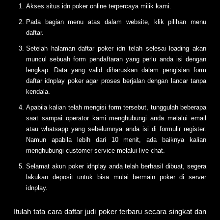
Akses situs idn poker online terpercaya milik kami.
Pada bagian menu atas dalam website, klik pilihan menu
daftar.
Setelah halaman daftar poker idn telah selesai loading akan
muncul sebuah form pendaftaran yang perlu anda isi dengan
lengkap. Data yang valid diharuskan dalam pengisian form
daftar idnplay poker agar proses berjalan dengan lancar tanpa
kendala.
Apabila kalian telah mengisi form tersebut, tunggulah beberapa
saat sampai operator kami menghubungi anda melalui email
atau whatsapp yang sebelumnya anda isi di formulir register.
Namun apabila lebih dari 10 menit, ada baiknya kalian
menghubungi customer service melalui live chat.
Selamat akun poker idnplay anda telah berhasil dibuat, segera
lakukan deposit untuk bisa mulai bermain poker di server
idnplay.
Itulah tata cara daftar judi poker terbaru secara singkat dan