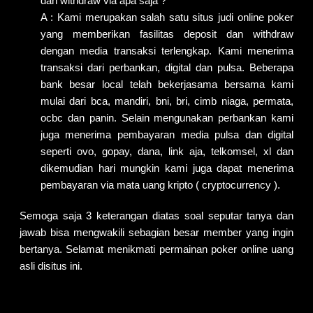
dan withdraw via apa saja ?
A : Kami merupakan salah satu situs judi online poker
yang memberikan fasilitas deposit dan withdraw
dengan media transaksi terlengkap. Kami menerima
transaksi dari perbankan, digital dan pulsa. Beberapa
bank besar local telah bekerjasama bersama kami
mulai dari bca, mandiri, bni, bri, cimb niaga, permata,
ocbc dan panin. Selain mengunakan perbankan kami
juga menerima pembayaran media pulsa dan digital
seperti ovo, gopay, dana, link aja, telkomsel, xl dan
dikemudian hari mungkin kami juga dapat menerima
pembayaran via mata uang kripto ( cryptocurrency ).
Semoga saja 3 keterangan diatas soal seputar tanya dan
jawab bisa mengwakili sebagian besar member yang ingin
bertanya. Selamat menikmati permainan poker online uang
asli disitus ini.