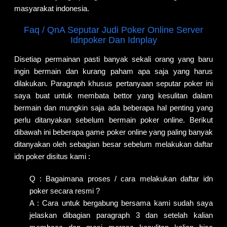
masyarakat indonesia.
Faq / QnA Seputar Judi Poker Online Server
Idnpoker Dan Idnplay
Disetiap permainan pasti banyak sekali orang yang baru
ingin bermain dan kurang paham apa saja yang harus
dilakukan. Paragraph khusus pertanyaan seputar poker ini
saya buat untuk membata bettor yang kesulitan dalam
bermain dan mungkin saja ada beberapa hal penting yang
perlu ditanyakan sebelum bermain poker online. Berikut
dibawah ini beberapa game poker online yang paling banyak
ditanyakan oleh sebagian besar sebelum melakukan daftar
idn poker disitus kami :
Q : Bagaimana proses / cara melakukan daftar idn
poker secara resmi ?
A : Cara untuk bergabung bersama kami sudah saya
jelaskan dibagian paragraph 3 dan setelah kalian