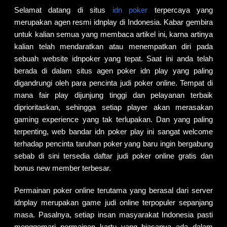
Selamat datang di situs
idn poker
terpercaya yang
merupakan agen resmi idnplay di Indonesia. Kabar gembira
untuk kalian semua yang membaca artikel ini, karna artinya
kalian telah mendaratkan atau menempatkan diri pada
sebuah website idnpoker yang tepat. Saat ini anda telah
berada di dalam situs agen poker idn play yang paling
digandrungi oleh para pencinta judi poker online. Tempat di
mana fair play dijunjung tinggi dan pelayanan terbaik
diprioritaskan, sehingga setiap player akan merasakan
gaming experience yang tak terlupakan. Dan yang paling
terpenting, web bandar idn poker play ini sangat welcome
terhadap pencinta taruhan poker yang baru ingin bergabung
sebab di sini tersedia daftar judi poker online gratis dan
bonus new member terbesar.
Permainan poker online terutama yang berasal dari server
idnplay merupakan game judi online terpopuler sepanjang
masa. Pasalnya, setiap insan masyarakat Indonesia pasti
menggemari permainan kartu yang biasanya ada dalam